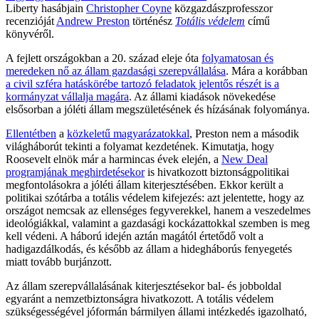
Liberty hasábjain
Christopher Coyne
közgazdászprofesszor
recenzióját
Andrew Preston
történész
Totális védelem
című
könyvéről.
A fejlett országokban a 20. század eleje óta
folyamatosan és
meredeken nő az állam gazdasági szerepvállalása
. Mára a korábban
a civil szféra hatáskörébe tartozó feladatok jelentős részét is a
kormányzat vállalja magára
. Az állami kiadások növekedése
elsősorban a jóléti állam megszületésének és hízásának folyománya.
Ellentétben
a
közkeletű magyarázatokkal
, Preston nem a második
világháborút tekinti a folyamat kezdetének. Kimutatja, hogy
Roosevelt elnök már a harmincas évek elején, a
New Deal
programjának meghirdetésekor
is hivatkozott biztonságpolitikai
megfontolásokra a jóléti állam kiterjesztésében. Ekkor került a
politikai szótárba a totális védelem kifejezés: azt jelentette, hogy az
országot nemcsak az ellenséges fegyverekkel, hanem a veszedelmes
ideológiákkal, valamint a gazdasági kockázattokkal szemben is meg
kell védeni. A háború idején aztán magától értetődő volt a
hadigazdálkodás, és később az állam a hidegháborús fenyegetés
miatt tovább burjánzott.
Az állam szerepvállalásának kiterjesztésekor bal- és jobboldal
egyaránt a nemzetbiztonságra hivatkozott. A totális védelem
szükségességével jóformán bármilyen állami intézkedés igazolható,