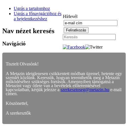
Ugrás a tartalomhoz
Ugrás a főnavigációhoz és
Hírlevél
a bejelentkezéshez
Nav nézet keresés
Navigáció
Tisztelt Olvasónk!
A Metazin ideiglenesen csökkentett módban üzemel, hetente egy
szemlét közlünk. Keressük, hogyan teremthetők meg a Metazin
működéséhez szükséges források. Amennyiben támogatná a
Metazint vagy ötlete van a bevételek előteremtésével
kapcsolatban, kérjük jelezze a
szerkesztoseg@metazin.hu
e-mail
címen.
Köszönettel,
A szerkesztők