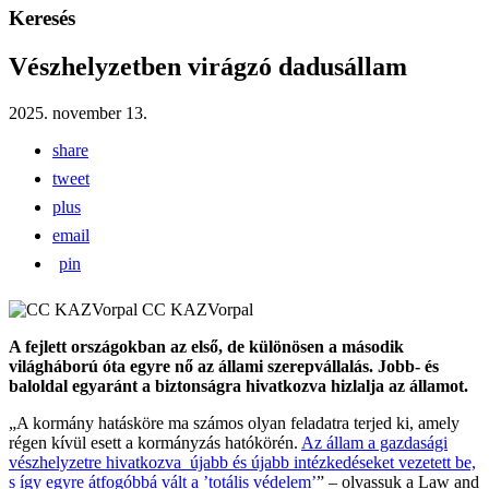
Keresés
Vészhelyzetben virágzó dadusállam
2025. november 13.
share
tweet
plus
email
pin
CC KAZVorpal
A fejlett országokban az első, de különösen a második
világháború óta egyre nő az állami szerepvállalás. Jobb- és
baloldal egyaránt a biztonságra hivatkozva hizlalja az államot.
„A kormány hatásköre ma számos olyan feladatra terjed ki, amely
régen kívül esett a kormányzás hatókörén.
Az állam a gazdasági
vészhelyzetre hivatkozva újabb és újabb intézkedéseket vezetett be,
s így egyre átfogóbbá vált a ’totális védelem’
” – olvassuk a Law and