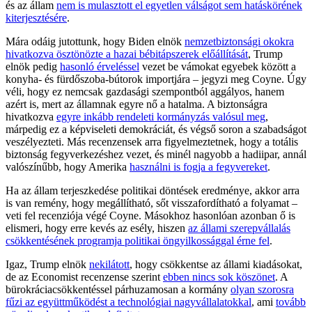
és az állam
nem is mulasztott el egyetlen válságot sem hatáskörének
kiterjesztésére
.
Mára odáig jutottunk, hogy Biden elnök
nemzetbiztonsági okokra
hivatkozva ösztönözte a hazai bébitápszerek előállítását
, Trump
elnök pedig
hasonló érveléssel
vezet be vámokat egyebek között a
konyha- és fürdőszoba-bútorok importjára – jegyzi meg Coyne. Úgy
véli, hogy ez nemcsak gazdasági szempontból aggályos, hanem
azért is, mert az államnak egyre nő a hatalma. A biztonságra
hivatkozva
egyre inkább rendeleti kormányzás valósul meg
,
márpedig ez a képviseleti demokráciát, és végső soron a szabadságot
veszélyezteti. Más recenzensek arra figyelmeztetnek, hogy a totális
biztonság fegyverkezéshez vezet, és minél nagyobb a hadiipar, annál
valószínűbb, hogy Amerika
használni is fogja a fegyvereket
.
Ha az állam terjeszkedése politikai döntések eredménye, akkor arra
is van remény, hogy megállítható, sőt visszafordítható a folyamat –
veti fel recenziója végé Coyne. Másokhoz hasonlóan azonban ő is
elismeri, hogy erre kevés az esély, hiszen
az állami szerepvállalás
csökkentésének programja politikai öngyilkossággal érne fel
.
Igaz, Trump elnök
nekilátott
, hogy csökkentse az állami kiadásokat,
de az Economist recenzense szerint
ebben nincs sok köszönet
. A
bürokráciacsökkentéssel párhuzamosan a kormány
olyan szorosra
fűzi az együttműködést a technológiai nagyvállalatokkal
, ami
tovább