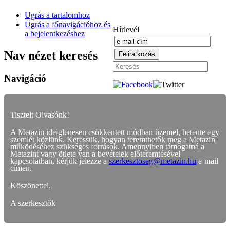
Ugrás a tartalomhoz
Ugrás a főnavigációhoz és
Hírlevél
a bejelentkezéshez
Nav nézet keresés
Navigáció
Tisztelt Olvasónk!
A Metazin ideiglenesen csökkentett módban üzemel, hetente egy
szemlét közlünk. Keressük, hogyan teremthetők meg a Metazin
működéséhez szükséges források. Amennyiben támogatná a
Metazint vagy ötlete van a bevételek előteremtésével
kapcsolatban, kérjük jelezze a
szerkesztoseg@metazin.hu
e-mail
címen.
Köszönettel,
A szerkesztők