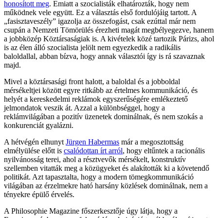
honosított meg
. Emiatt a szocialisták elhatározták, hogy nem
működnek vele együtt. Ez a választás első fordulójáig tartott. A
„fasisztaveszély” igazolja az összefogást, csak ezúttal már nem
csupán a Nemzeti Tömörülés érezheti magát megbélyegezve, hanem
a jobbközép Köztársaságiak is. A kivételek közé tartozik Párizs, ahol
is az élen álló szocialista jelölt nem egyezkedik a radikális
baloldallal, abban bízva, hogy annak választói így is rá szavaznak
majd.
Mivel a köztársasági front halott, a baloldal és a jobboldal
mérsékeltjei között egyre ritkább az értelmes kommunikáció, és
helyét a kereskedelmi reklámok egyszerűségére emlékeztető
jelmondatok veszik át. Azzal a különbséggel, hogy a
reklámvilágában a pozitív üzenetek dominálnak, és nem szokás a
konkurenciát gyalázni.
A hétvégén elhunyt
Jürgen Habermas
már a megosztottság
elmélyülése előtt is
csalódottan írt arról
, hogy eltűntek a racionális
nyilvánosság terei, ahol a résztvevők mérsékelt, konstruktív
szellemben vitatták meg a közügyeket és alakították ki a követendő
politikát. Azt tapasztalta, hogy a modern tömegkommunikáció
világában az érzelmekre ható harsány közlések dominálnak, nem a
tényekre épülő érvelés.
A Philosophie Magazine főszerkesztője úgy látja, hogy a