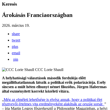
Keresés
Árokásás Franciaországban
2026. március 19.
share
tweet
plus
email
pin
CCC Lorie Shaull
A helyhatósági választások második fordulója előtt
megállíthatatlannak látszik a politikai erők polarizációja. Esély
sincsen a múlt héten elhunyt német filozófus, Jürgen Habermas
által eszményített korrekt közéleti vitára.
„
Még az elméleti lehetősége is elvész annak, hogy a politikai élet
résztvevői értelmes vita eredményeként alakítsák az ország sorsát
”
– írja Martin Legros főszerkesztő a Philosophie Magazinban, a helyi