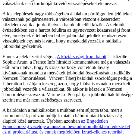
választások első fordulóját követő visszalépéseket elemezve.
A kistelepülések nagy többségében általában pártfüggetlen jelölteket
választanak polgármesterré, a városokban viszont elkeseredett
küzdelem zajlik a jobb- illetve a baloldali jelölt között. Az elmúlt
évtizedekben ezt a harcot felülírta az úgynevezett köztársasági front
elve, amelynek értelmében bal-és jobboldali jelöltek rendszeresen
visszaléptek egymás javára, hogy megakadályozzák a radikális
jobboldal győzelmét.
Ennek a jelek szerint vége. „
A köztársasági front halott
” – közölte
Sophie Aram, a France Info hírrádió kommentátora még a választás
előtt arra utalva, hogy Nicolas Sarkozy volt elnök tavaly
kívánatosnak mondta a mérsékelt jobboldal összefogását a radikális
Nemzeti Tömörüléssel. Vincent Tiberj baloldali szociológus pedig a
Libération hasábjain kesereg azon, hogy hiába is óvnák a mérsékelt
jobboldali vezetők a választóikat, ők akkor is készek a Nemzeti
Tömörülésre szavazni. Marine Le Pen pártja a jobboldaliak többsége
szerint ma már nem szélsőséges szervezet.
A baloldalon a radikálisokat a múltban sem sújtotta tabu, mert a
kommunisták partizán múltjuk miatt a háború utáni köztársaság
alapítói közé tartoztak. Újabban azonban
az Engedetlen
Franciaország vezetője a muszlim bevándorlómilliókban fedezte fel
az új proletariátust, és ennek megfelelően Izrael-ellenes retorikát