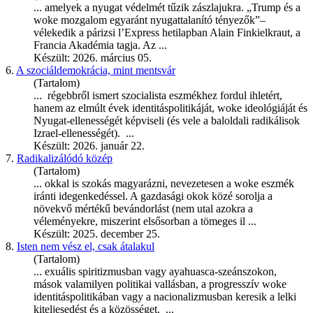
... amelyek a nyugat védelmét tűzik zászlajukra. „Trump és a
woke
mozgalom egyaránt nyugattalanító tényezők”–
vélekedik a párizsi l’Express hetilapban Alain Finkielkraut, a
Francia Akadémia tagja. Az ...
Készült: 2026. március 05.
6.
A szociáldemokrácia, mint mentsvár
(Tartalom)
... régebbről ismert szocialista eszmékhez fordul ihletért,
hanem az elmúlt évek identitáspolitikáját,
woke
ideológiáját és
Nyugat-ellenességét képviseli (és vele a baloldali radikálisok
Izrael-ellenességét). ...
Készült: 2026. január 22.
7.
Radikalizálódó közép
(Tartalom)
... okkal is szokás magyarázni, nevezetesen a
woke
eszmék
iránti idegenkedéssel. A gazdasági okok közé sorolja a
növekvő mértékű bevándorlást (nem utal azokra a
véleményekre, miszerint elsősorban a tömeges il ...
Készült: 2025. december 25.
8.
Isten nem vész el, csak átalakul
(Tartalom)
... exuális spiritizmusban vagy ayahuasca-szeánszokon,
mások valamilyen politikai vallásban, a progresszív
woke
identitáspolitikában vagy a nacionalizmusban keresik a lelki
kiteljesedést és a közösséget. ...