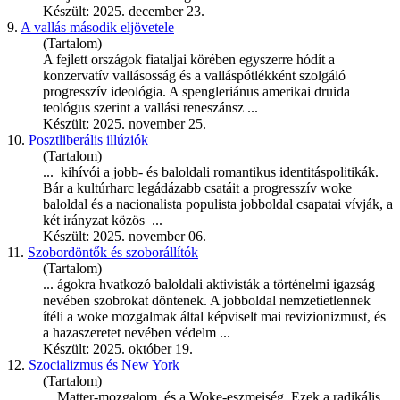
Készült: 2025. december 23.
9.
A vallás második eljövetele
(Tartalom)
A fejlett országok fiataljai körében egyszerre hódít a
konzervatív vallásosság és a valláspótlékként szolgáló
progresszív ideológia. A spengleriánus amerikai druida
teológus szerint a vallási reneszánsz ...
Készült: 2025. november 25.
10.
Posztliberális illúziók
(Tartalom)
... kihívói a jobb- és baloldali romantikus identitáspolitikák.
Bár a kultúrharc legádázabb csatáit a progresszív
woke
baloldal és a nacionalista populista jobboldal csapatai vívják, a
két irányzat közös ...
Készült: 2025. november 06.
11.
Szobordöntők és szoborállítók
(Tartalom)
... ágokra hvatkozó baloldali aktivisták a történelmi igazság
nevében szobrokat döntenek. A jobboldal nemzetietlennek
ítéli a
woke
mozgalmak által képviselt mai revizionizmust, és
a hazaszeretet nevében védelm ...
Készült: 2025. október 19.
12.
Szocializmus és New York
(Tartalom)
... Matter-mozgalom, és a
Woke
-eszmeiség. Ezek a radikális