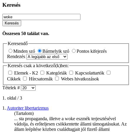
Keresés
Keresés
Összesen
50
találat van.
Keresendő
Minden szó
Bármelyik szó
Pontos kifejezés
Rendezés
Keresés csak a következő(k)ben:
Elemek - K2
Kategóriák
Kapcsolattartók
Cikkek
Hírcsatornák
Webes hivatkozások
Tételek #
1. oldal / 3
1.
Autoriter libertarizmus
(Tartalom)
... sta propaganda, illetve a
woke
eszmék terjesztésével
vádolja, és erőteljesen csökkentette állami támogatásukat. Az
állam leépítése közben családtagjait jól fizető állami