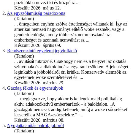
pozíciókba nevezi ki és közpénz ...
Készült: 2026. május 12.
2.
Az egyszólamúság paradoxona
(Tartalom)
... ömegeiben enyhén szólva értetlenséget váltanak ki. Így az
amerikai nemzeti hagyományt elítélő
woke
eszmék, vagy a
genderideológia, amely több száz nemre osztaná az
emberiséget és azonnali nemváltást sz ...
Készült: 2026. április 09.
3.
Rendszerszintű egyetemi jegyinfláció
(Tartalom)
... avulását tükrözné. Csakhogy nem ez a helyzet: az oktatás
színvonala és a diákok tudása egyaránt csökken. A jelenséget
leginkább a jobboldalról éri kritika. Konzervatív elemzők az
egyetemek
woke
szemléletével és ...
Készült: 2026. március 29.
4.
Gazdag fékek és egyensúlyok
(Tartalom)
... megjegyezve, hogy akkor is kellenek majd politikailag
aktív, adakozókedvű emberbarátok – a baloldalon. „A
gazdagok nemcsak addig kellenek, amíg a
woke
csőcseléket
lecserélik a MAGA-csőcselékre.” ...
Készült: 2026. március 08.
5.
Nyugattalanítás balról, jobbról
(Tartalom)