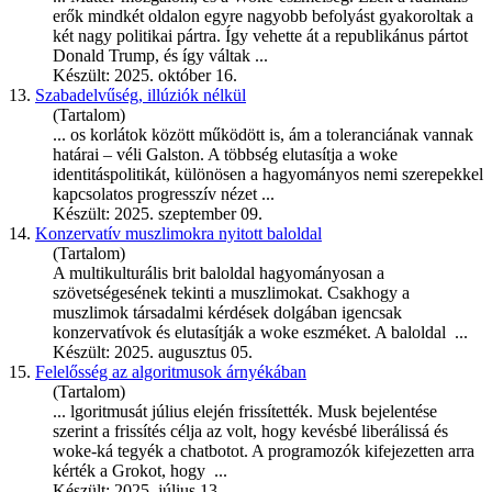
erők mindkét oldalon egyre nagyobb befolyást gyakoroltak a
két nagy politikai pártra. Így vehette át a republikánus pártot
Donald Trump, és így váltak ...
Készült: 2025. október 16.
13.
Szabadelvűség, illúziók nélkül
(Tartalom)
... os korlátok között működött is, ám a toleranciának vannak
határai – véli Galston. A többség elutasítja a
woke
identitáspolitikát, különösen a hagyományos nemi szerepekkel
kapcsolatos progresszív nézet ...
Készült: 2025. szeptember 09.
14.
Konzervatív muszlimokra nyitott baloldal
(Tartalom)
A multikulturális brit baloldal hagyományosan a
szövetségesének tekinti a muszlimokat. Csakhogy a
muszlimok társadalmi kérdések dolgában igencsak
konzervatívok és elutasítják a
woke
eszméket. A baloldal ...
Készült: 2025. augusztus 05.
15.
Felelősség az algoritmusok árnyékában
(Tartalom)
... lgoritmusát július elején frissítették. Musk bejelentése
szerint a frissítés célja az volt, hogy kevésbé liberálissá és
woke
-ká tegyék a chatbotot. A programozók kifejezetten arra
kérték a Grokot, hogy ...
Készült: 2025. július 13.