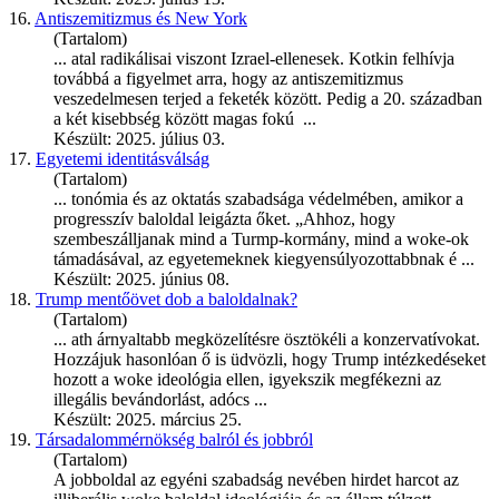
16.
Antiszemitizmus és New York
(Tartalom)
... atal radikálisai viszont Izrael-ellenesek. Kotkin felhívja
továbbá a figyelmet arra, hogy az antiszemitizmus
veszedelmesen terjed a feketék között. Pedig a 20. században
a két kisebbség között magas fokú ...
Készült: 2025. július 03.
17.
Egyetemi identitásválság
(Tartalom)
... tonómia és az oktatás szabadsága védelmében, amikor a
progresszív baloldal leigázta őket. „Ahhoz, hogy
szembeszálljanak mind a Turmp-kormány, mind a
woke
-ok
támadásával, az egyetemeknek kiegyensúlyozottabbnak é ...
Készült: 2025. június 08.
18.
Trump mentőövet dob a baloldalnak?
(Tartalom)
... ath árnyaltabb megközelítésre ösztökéli a konzervatívokat.
Hozzájuk hasonlóan ő is üdvözli, hogy Trump intézkedéseket
hozott a
woke
ideológia ellen, igyekszik megfékezni az
illegális bevándorlást, adócs ...
Készült: 2025. március 25.
19.
Társadalommérnökség balról és jobbról
(Tartalom)
A jobboldal az egyéni szabadság nevében hirdet harcot az