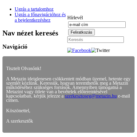
Ugrás a tartalomhoz
Ugrás a főnavigációhoz és
Hírlevél
a bejelentkezéshez
Nav nézet keresés
Navigáció
Tisztelt Olvasónk!
A Metazin ideiglenesen csökkentett módban üzemel, hetente egy
szemlét közlünk. Keressük, hogyan teremthetők meg a Metazin
működéséhez szükséges források. Amennyiben támogatná a
Metazint vagy ötlete van a bevételek előteremtésével
kapcsolatban, kérjük jelezze a
szerkesztoseg@metazin.hu
e-mail
címen.
Köszönettel,
A szerkesztők