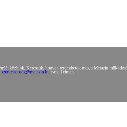
zemlét közlünk. Keressük, hogyan teremthetők meg a Metazin működés
a
szerkesztoseg@metazin.hu
e-mail címen.