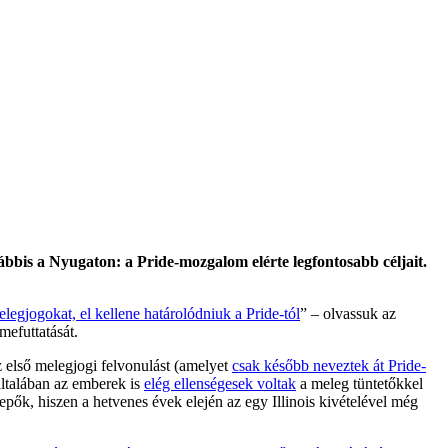
alábbis a Nyugaton: a Pride-mozgalom elérte legfontosabb céljait.
egjogokat, el kellene határolódniuk a Pride-tól
” – olvassuk az
mefuttatását.
 első melegjogi felvonulást (amelyet
csak később neveztek át Pride-
ltalában az emberek is
elég ellenségesek voltak
a meleg tüntetőkkel
pők, hiszen a hetvenes évek elején az egy Illinois kivételével még