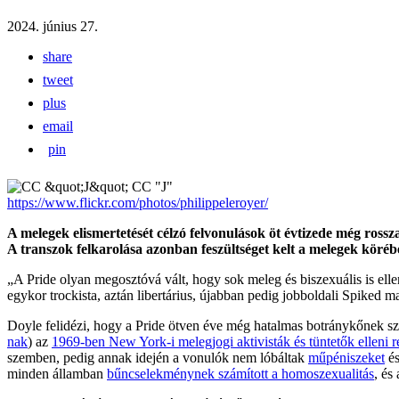
2024. június 27.
share
tweet
plus
email
pin
CC "J"
https://www.flickr.com/photos/philippeleroyer/
A melegek elismertetését célzó felvonulások öt évtizede még rossza
A transzok felkarolása azonban feszültséget kelt a melegek körében 
„A Pride olyan megosztóvá vált, hogy sok meleg és biszexuális is el
egykor trockista, aztán libertárius, újabban pedig jobboldali Spiked 
Doyle felidézi, hogy a Pride ötven éve még hatalmas botránykőnek sz
nak
) az
1969-ben New York-i melegjogi aktivisták és tüntetők elleni 
szemben, pedig annak idején a vonulók nem lóbáltak
műpéniszeket
és
minden államban
bűncselekménynek számított a homoszexualitás
, és