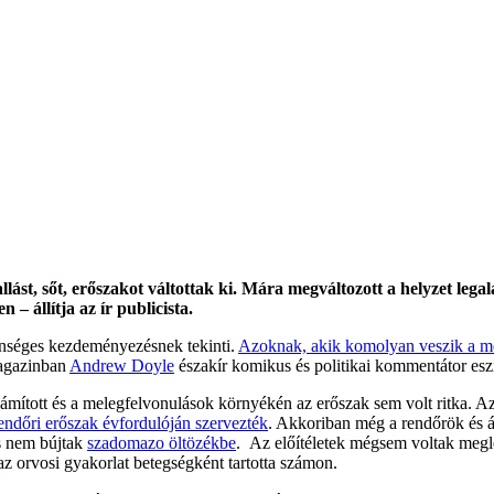
llást, sőt, erőszakot váltottak ki. Mára megváltozott a helyzet leg
– állítja az ír publicista.
lenséges kezdeményezésnek tekinti.
Azoknak, akik komolyan veszik a mel
magazinban
Andrew Doyle
északír komikus és politikai kommentátor esz
ámított és a melegfelvonulások környékén az erőszak sem volt ritka. Az
rendőri erőszak évfordulóján szervezték
. Akkoriban még a rendőrök és á
 nem bújtak
szadomazo öltözékbe
. Az előítéletek mégsem voltak megle
 az orvosi gyakorlat betegségként tartotta számon.