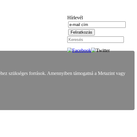
Hírlevél
éhez szükséges források. Amennyiben támogatná a Metazint vagy