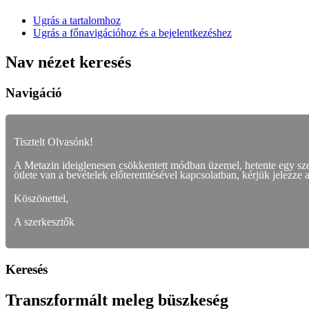
Ugrás a tartalomhoz
Ugrás a főnavigációhoz és a bejelentkezéshez
Nav nézet keresés
Navigáció
Tisztelt Olvasónk!
A Metazin ideiglenesen csökkentett módban üzemel, hetente egy s
ötlete van a bevételek előteremtésével kapcsolatban, kérjük jelezze 
Köszönettel,
A szerkesztők
Keresés
Transzformált meleg büszkeség