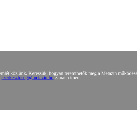
zemlét közlünk. Keressük, hogyan teremthetők meg a Metazin működés
a
szerkesztoseg@metazin.hu
e-mail címen.