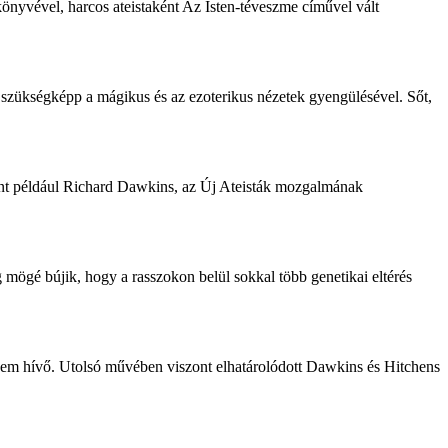
nyvével, harcos ateistaként Az Isten-téveszme cíművel vált
 szükségképp a mágikus és az ezoterikus nézetek gyengülésével. Sőt,
nt például Richard
Dawkins
, az Új Ateisták mozgalmának
mögé bújik, hogy a rasszokon belül sokkal több genetikai eltérés
 nem hívő. Utolsó művében viszont elhatárolódott
Dawkins
és Hitchens