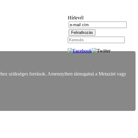
Hírlevél
éhez szükséges források. Amennyiben támogatná a Metazint vagy