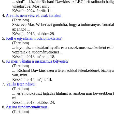
... sból” – közölte Richard
Dawkins
az LBC brit rádióadó hallg
világhírűvé. Most anny ...
Készült: 2024. április 11.
4.
A vallás nem vész el, csak átalakul
(Tartalom)
Száz éve Max Weber azt gondolta, hogy a tudományos forradalom
az angol ...
Készült: 2018. október 28.
5.
Kell-e egyáltalán irodalomoktatás?
(Tartalom)
... lnyomás, a kizsákmányolás és a rasszizmus eszközeként és 
vezéralakja, tudományellenes ...
Készült: 2018. március 18.
6.
Ki meri vállalni a rasszizmus bélyegét?
(Tartalom)
... Richard
Dawkins
ezen a téren sokkal félénkebbnek bizonyul
van, mint ...
Készült: 2015. május 14.
7.
Vallás Isten nélkül
(Tartalom)
... és a holokauszt-tagadás tilalmát is, amiben már kevesebben
mi ...
Készült: 2013. október 24.
8.
Ateista fundamentalizmus
(Tartalom)