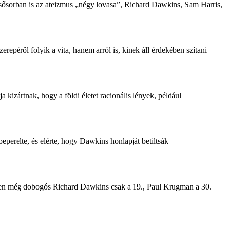
elsősorban is az ateizmus „négy lovasa”, Richard
Dawkins
, Sam Harris,
péről folyik a vita, hanem arról is, kinek áll érdekében szítani
ja kizártnak, hogy a földi életet racionális lények, például
beperelte, és elérte, hogy Dawkins honlapját betiltsák
-ben még dobogós Richard
Dawkins
csak a 19., Paul Krugman a 30.