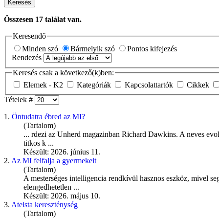
Keresés
Összesen
17
találat van.
Keresendő
Minden szó
Bármelyik szó
Pontos kifejezés
Rendezés
Keresés csak a következő(k)ben:
Elemek - K2
Kategóriák
Kapcsolattartók
Cikkek
Tételek #
1.
Öntudatra ébred az MI?
(Tartalom)
... rdezi az Unherd magazinban Richard
Dawkins
. A neves evo
titkos k ...
Készült: 2026. június 11.
2.
Az MI felfalja a gyermekeit
(Tartalom)
A mesterséges intelligencia rendkívül hasznos eszköz, mivel seg
elengedhetetlen ...
Készült: 2026. május 10.
3.
Ateista kereszténység
(Tartalom)