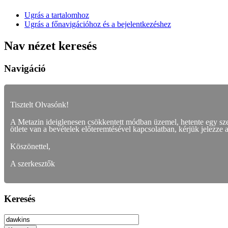
Ugrás a tartalomhoz
Ugrás a főnavigációhoz és a bejelentkezéshez
Nav nézet keresés
Navigáció
Tisztelt Olvasónk!
A Metazin ideiglenesen csökkentett módban üzemel, hetente egy s
ötlete van a bevételek előteremtésével kapcsolatban, kérjük jelezze 
Köszönettel,
A szerkesztők
Keresés