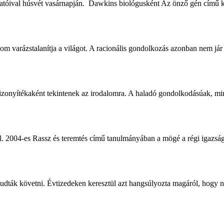
atóival húsvét vasárnapján. Dawkins biológusként Az önző gén című kö
 varázstalanítja a világot. A racionális gondolkozás azonban nem jár
bizonyítékaként tekintenek az irodalomra. A haladó gondolkodásúak, mi
. 2004-es Rassz és teremtés című tanulmányában a mögé a régi igazság 
 tudták követni. Évtizedeken keresztül azt hangsúlyozta magáról, hogy