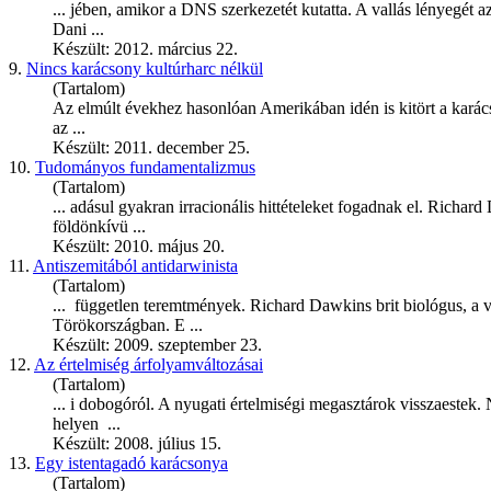
... jében, amikor a DNS szerkezetét kutatta. A vallás lényegét 
Dani ...
Készült: 2012. március 22.
9.
Nincs karácsony kultúrharc nélkül
(Tartalom)
Az elmúlt évekhez hasonlóan Amerikában idén is kitört a karács
az ...
Készült: 2011. december 25.
10.
Tudományos fundamentalizmus
(Tartalom)
... adásul gyakran irracionális hittételeket fogadnak el. Richard
földönkívü ...
Készült: 2010. május 20.
11.
Antiszemitából antidarwinista
(Tartalom)
... független teremtmények. Richard
Dawkins
brit biológus, a 
Törökországban. E ...
Készült: 2009. szeptember 23.
12.
Az értelmiség árfolyamváltozásai
(Tartalom)
... i dobogóról. A nyugati értelmiségi megasztárok visszaest
helyen ...
Készült: 2008. július 15.
13.
Egy istentagadó karácsonya
(Tartalom)