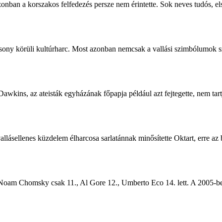
azonban a korszakos felfedezés persze nem érintette. Sok neves tudós, 
ony körüli kultúrharc. Most azonban nemcsak a vallási szimbólumok szere
Dawkins
, az ateisták egyházának főpapja például azt fejtegette, nem tart
vallásellenes küzdelem élharcosa sarlatánnak minősítette Oktart, erre az 
ek. Noam Chomsky csak 11., Al Gore 12., Umberto Eco 14. lett. A 2005