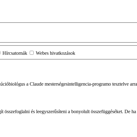
Hírcsatornák
Webes hivatkozások
lúcióbiológus a Claude mesterségesintelligencia-programo tesztelve arra
ít összefoglalni és leegyszerűsíteni a bonyolult összefüggéséket. De ha 