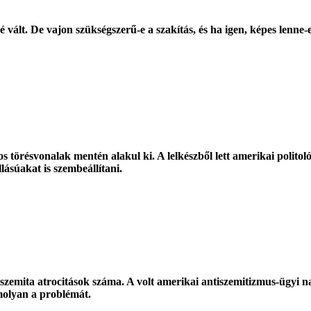
 vált. De vajon szükségszerű-e a szakítás, és ha igen, képes lenne-
s törésvonalak mentén alakul ki. A lelkészből lett amerikai politológ
lásúakat is szembeállítani.
szemita atrocitások száma. A volt amerikai antiszemitizmus-ügyi na
molyan a problémát.