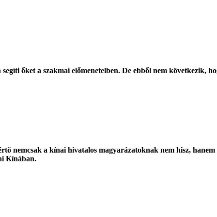
en segíti őket a szakmai előmenetelben. De ebből nem következik, h
akértő nemcsak a kínai hivatalos magyarázatoknak nem hisz, hanem
ni Kínában.