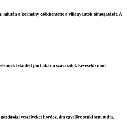
, miután a kormány csökkentette a villanyautók támogatását. A
ytelennek tekintett párt akár a szavazatok kevesebb mint
 gazdasági veszélyeket hordoz, ám egyelőre senki sem tudja,