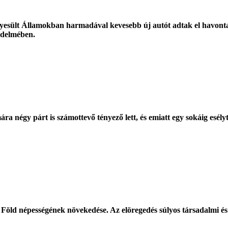
yesült Államokban harmadával kevesebb új autót adtak el havonta
édelmében.
ára négy párt is számottevő tényező lett, és emiatt egy sokáig esél
 Föld népességének növekedése. Az elöregedés súlyos társadalmi és