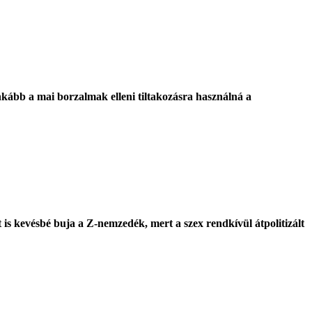
inkább a mai borzalmak elleni tiltakozásra használná a
 is kevésbé buja a Z-nemzedék, mert a szex rendkívül átpolitizált