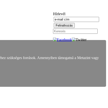
Hírlevél
éhez szükséges források. Amennyiben támogatná a Metazint vagy