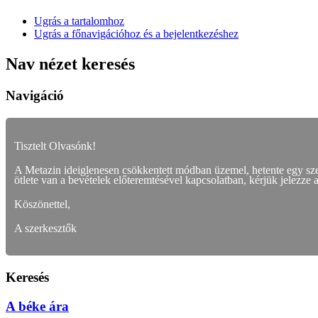
Ugrás a tartalomhoz
Ugrás a főnavigációhoz és a bejelentkezéshez
Nav nézet keresés
Navigáció
Tisztelt Olvasónk!
A Metazin ideiglenesen csökkentett módban üzemel, hetente egy s
ötlete van a bevételek előteremtésével kapcsolatban, kérjük jelezze 
Köszönettel,
A szerkesztők
Keresés
A béke ára