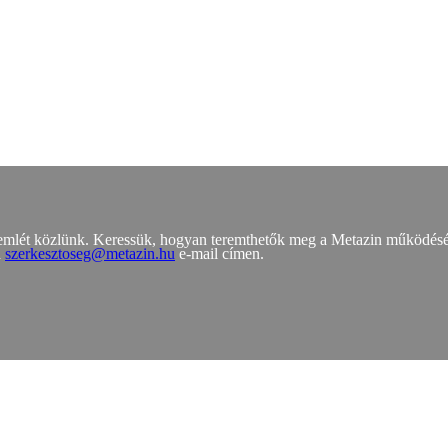
zemlét közlünk. Keressük, hogyan teremthetők meg a Metazin működés
a
szerkesztoseg@metazin.hu
e-mail címen.