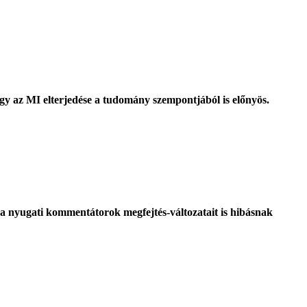
ogy az MI elterjedése a tudomány szempontjából is előnyös.
 a nyugati kommentátorok megfejtés-változatait is hibásnak