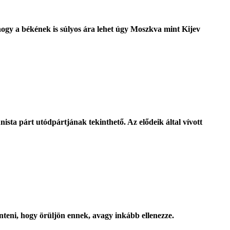
hogy a békének is súlyos ára lehet úgy Moszkva mint Kijev
ista párt utódpártjának tekinthető. Az elődeik által vívott
önteni, hogy örüljön ennek, avagy inkább ellenezze.