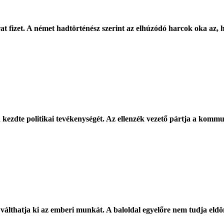
t fizet. A német hadtörténész szerint az elhúzódó harcok oka az, 
 kezdte politikai tevékenységét. Az ellenzék vezető pártja a kommun
n válthatja ki az emberi munkát. A baloldal egyelőre nem tudja eld