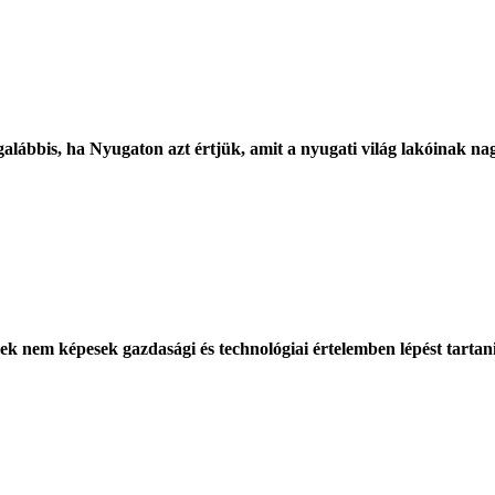
galábbis, ha Nyugaton azt értjük, amit a nyugati világ lakóinak na
imek nem képesek gazdasági és technológiai értelemben lépést tart