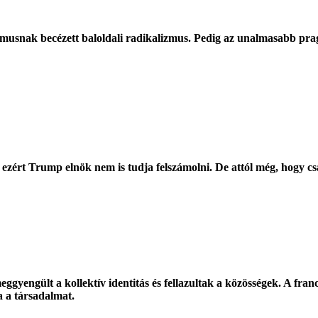
musnak becézett baloldali radikalizmus. Pedig az unalmasabb prag
zért Trump elnök nem is tudja felszámolni. De attól még, hogy csak
gyengült a kollektív identitás és fellazultak a közösségek. A franci
ja a társadalmat.