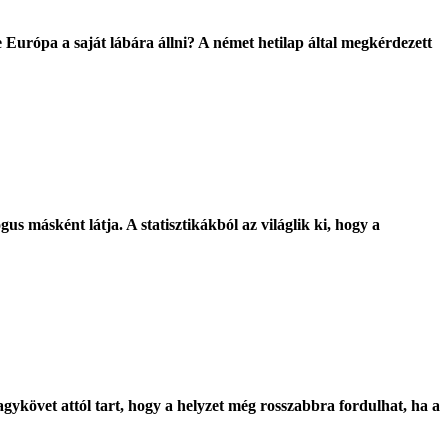
e Európa a saját lábára állni? A német hetilap által megkérdezett
us másként látja. A statisztikákból az világlik ki, hogy a
gykövet attól tart, hogy a helyzet még rosszabbra fordulhat, ha a