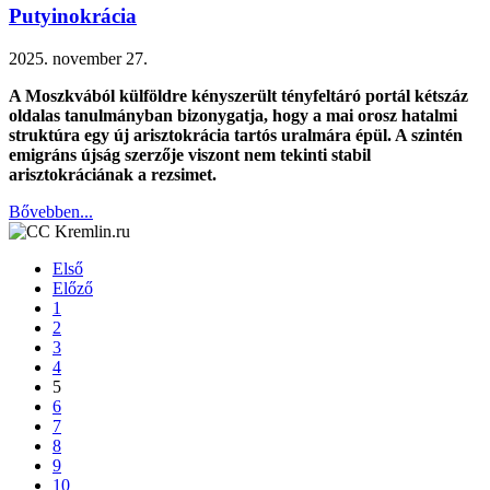
Putyinokrácia
2025. november 27.
A Moszkvából külföldre kényszerült tényfeltáró portál kétszáz
oldalas tanulmányban bizonygatja, hogy a mai orosz hatalmi
struktúra egy új arisztokrácia tartós uralmára épül. A szintén
emigráns újság szerzője viszont nem tekinti stabil
arisztokráciának a rezsimet.
Bővebben...
Első
Előző
1
2
3
4
5
6
7
8
9
10