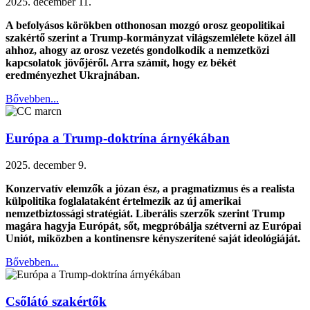
2025. december 11.
A befolyásos körökben otthonosan mozgó orosz geopolitikai
szakértő szerint a Trump-kormányzat világszemlélete közel áll
ahhoz, ahogy az orosz vezetés gondolkodik a nemzetközi
kapcsolatok jövőjéről. Arra számít, hogy ez békét
eredményezhet Ukrajnában.
Bővebben...
Európa a Trump-doktrína árnyékában
2025. december 9.
Konzervatív elemzők a józan ész, a pragmatizmus és a realista
külpolitika foglalataként értelmezik az új amerikai
nemzetbiztossági stratégiát. Liberális szerzők szerint Trump
magára hagyja Európát, sőt, megpróbálja szétverni az Európai
Uniót, miközben a kontinensre kényszerítené saját ideológiáját.
Bővebben...
Csőlátó szakértők