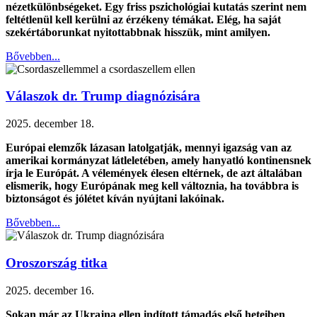
nézetkülönbségeket. Egy friss pszichológiai kutatás szerint nem
feltétlenül kell kerülni az érzékeny témákat. Elég, ha saját
szekértáborunkat nyitottabbnak hisszük, mint amilyen.
Bővebben...
Válaszok dr. Trump diagnózisára
2025. december 18.
Európai elemzők lázasan latolgatják, mennyi igazság van az
amerikai kormányzat látleletében, amely hanyatló kontinensnek
írja le Európát. A vélemények élesen eltérnek, de azt általában
elismerik, hogy Európának meg kell változnia, ha továbbra is
biztonságot és jólétet kíván nyújtani lakóinak.
Bővebben...
Oroszország titka
2025. december 16.
Sokan már az Ukrajna ellen indított támadás első heteiben