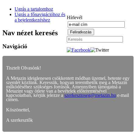
Ugrás a tartalomhoz
Ugrás a főnavigációhoz és
Hírlevél
a bejelentkezéshez
Nav nézet keresés
Navigáció
Tisztelt Olvasónk!
A Metazin ideiglenesen csökkentett módban üzemel, hetente egy
szemlét közlünk. Keressük, hogyan teremthetők meg a Metazin
működéséhez szükséges források. Amennyiben támogatná a
Metazint vagy ötlete van a bevételek előteremtésével
kapcsolatban, kérjük jelezze a
szerkesztoseg@metazin.hu
e-mail
címen.
Köszönettel,
A szerkesztők