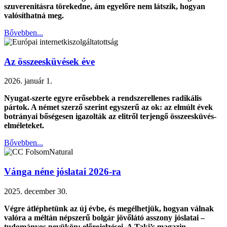
szuverenitásra törekedne, ám egyelőre nem látszik, hogyan
valósíthatná meg.
Bővebben...
Az összeesküvések éve
2026. január 1.
Nyugat-szerte egyre erősebbek a rendszerellenes radikális
pártok. A német szerző szerint egyszerű az ok: az elmúlt évek
botrányai bőségesen igazolták az elitről terjengő összeesküvés-
elméleteket.
Bővebben...
Vánga néne jóslatai 2026-ra
2025. december 30.
Végre átléphetünk az új évbe, és megélhetjük, hogyan válnak
valóra a méltán népszerű bolgár jövőlátó asszony jóslatai –
tudományos nevükön: előrejelzései. A Taki’s magazin