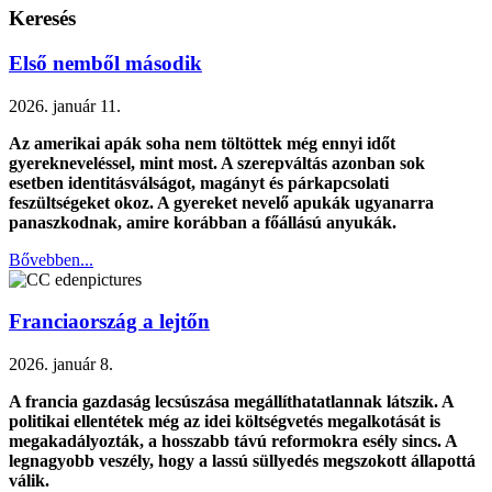
Keresés
Első nemből második
2026. január 11.
Az amerikai apák soha nem töltöttek még ennyi időt
gyerekneveléssel, mint most. A szerepváltás azonban sok
esetben identitásválságot, magányt és párkapcsolati
feszültségeket okoz. A gyereket nevelő apukák ugyanarra
panaszkodnak, amire korábban a főállású anyukák.
Bővebben...
Franciaország a lejtőn
2026. január 8.
A francia gazdaság lecsúszása megállíthatatlannak látszik. A
politikai ellentétek még az idei költségvetés megalkotását is
megakadályozták, a hosszabb távú reformokra esély sincs. A
legnagyobb veszély, hogy a lassú süllyedés megszokott állapottá
válik.