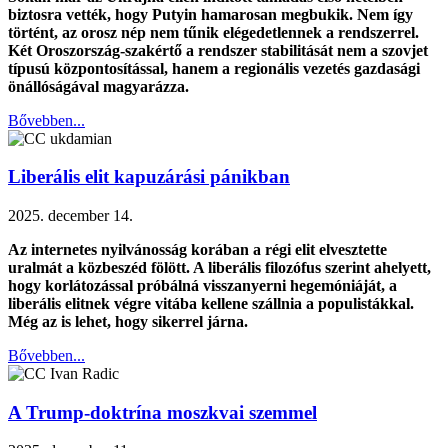
biztosra vették, hogy Putyin hamarosan megbukik. Nem így
történt, az orosz nép nem tűnik elégedetlennek a rendszerrel.
Két Oroszország-szakértő a rendszer stabilitását nem a szovjet
típusú központosítással, hanem a regionális vezetés gazdasági
önállóságával magyarázza.
Bővebben...
Liberális elit kapuzárási pánikban
2025. december 14.
Az internetes nyilvánosság korában a régi elit elvesztette
uralmát a közbeszéd fölött. A liberális filozófus szerint ahelyett,
hogy korlátozással próbálná visszanyerni hegemóniáját, a
liberális elitnek végre vitába kellene szállnia a populistákkal.
Még az is lehet, hogy sikerrel járna.
Bővebben...
A Trump-doktrína moszkvai szemmel